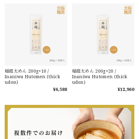
稲庭太めん 200g×10 /
稲庭太めん 200g×20 /
Inaniwa Hutomen (thick
Inaniwa Hutomen (thick
udon)
udon)
¥6,588
¥12,960