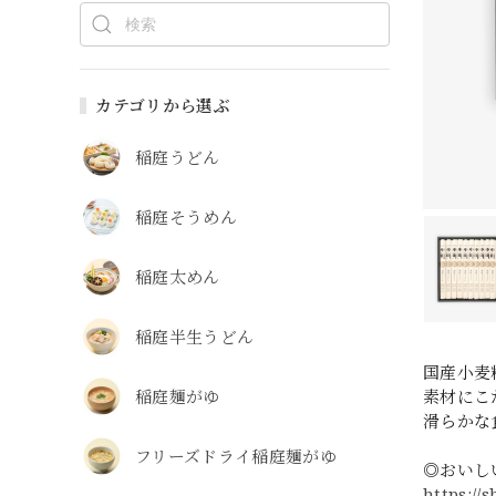
カテゴリから選ぶ
稲庭うどん
稲庭そうめん
稲庭太めん
稲庭半生うどん
国産小麦
稲庭麺がゆ
素材にこ
滑らかな
フリーズドライ稲庭麺がゆ
◎おいし
https://