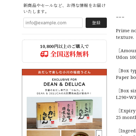
新商品やセールなど、お得な情報をお届け
いたします。
−−−
登録
Prime no
texture.
10,800円以上のご購入で
［Amou
全国送料無料
Udon 10
［Box t
Paper b
［Box si
L290×W
［Expiry
25 mont
［Ingred