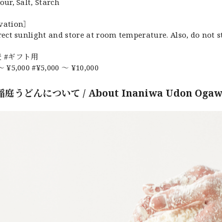
our, Salt, Starch
vation］
rect sunlight and store at room temperature. Also, do not 
 #ギフト用
～ ¥5,000 #¥5,000 ～ ¥10,000
庭うどんについて / About Inaniwa Udon Ogaw