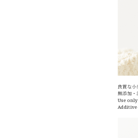
良質な小
無添加・
Use only
Additive-