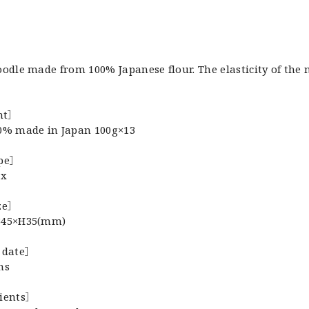
odle made from 100% Japanese flour. The elasticity of the 
nt］
0% made in Japan 100g×13
ype］
ox
ze］
345×H35(mm)
 date］
hs
ients］