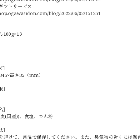
ギフトサービス
shop.ogawaudon.com/blog/2022/06/02/151251
］
100g×13
ズ］
巾345×高さ35（mm）
限］
名］
麦(国産))、食塩、でん粉
法］
を避けて、常温で保存してください。また、臭気物の近くには保