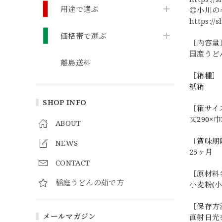
用途で選ぶ
◎小川の
https://
価格帯で選ぶ
［内容量
国産うどん
離島送料
［箱種］
紙箱
SHOP INFO
［箱サイ
丈290×
ABOUT
［賞味期
NEWS
25ヶ月
CONTACT
［原材料
稲庭うどんの茹で方
小麦粉(小
［保存方
メールマガジン
直射日光