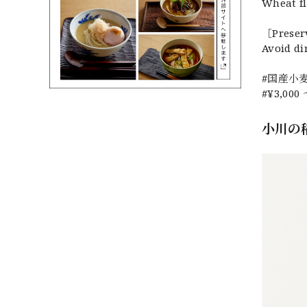
Wheat fl
［Preser
Avoid di
#国産小麦
#¥3,000 
小川の稲