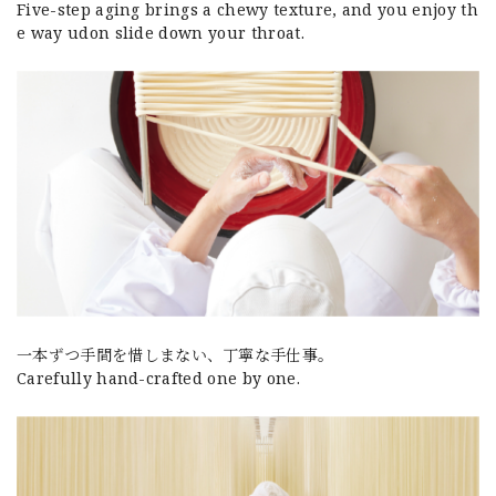
Five-step aging brings a chewy texture, and you enjoy th
e way udon slide down your throat.
一本ずつ手間を惜しまない、丁寧な手仕事。
Carefully hand-crafted one by one.