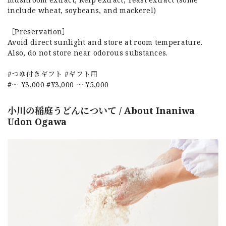
include wheat, soybeans, and mackerel)
［Preservation］
Avoid direct sunlight and store at room temperature.
Also, do not store near odorous substances.
#つゆ付きギフト #ギフト用
#～ ¥3,000 #¥3,000 ～ ¥5,000
小川の稲庭うどんについて / About Inaniwa
Udon Ogawa