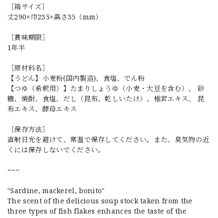
［箱サイズ］
丈290×巾235×高さ35（mm）
［賞味期限］
1年半
［原材料名］
【うどん】小麦粉(国内製造)、食塩、でん粉
【つゆ（希釈用）】たまりしょうゆ（小麦・大豆を含む）、 砂
糖、焼酎、食塩、だし（昆布、乾しいたけ）、椎茸エキス、 昆
布エキス、酵母エキス
［保存方法］
直射日光を避けて、常温で保存してください。また、臭気物の近
くには保存しないでください。
−−−
"Sardine, mackerel, bonito"
The scent of the delicious soup stock taken from the
three types of fish flakes enhances the taste of the