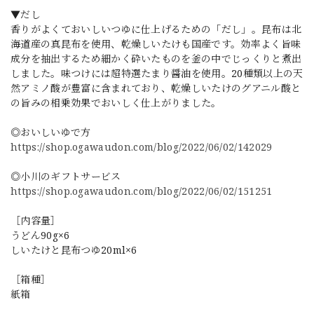
▼だし
香りがよくておいしいつゆに仕上げるための「だし」。昆布は北
海道産の真昆布を使用、乾燥しいたけも国産です。効率よく旨味
成分を抽出するため細かく砕いたものを釜の中でじっくりと煮出
しました。味つけには超特選たまり醤油を使用。20種類以上の天
然アミノ酸が豊富に含まれており、乾燥しいたけのグアニル酸と
の旨みの相乗効果でおいしく仕上がりました。
◎おいしいゆで方
https://shop.ogawaudon.com/blog/2022/06/02/142029
◎小川のギフトサービス
https://shop.ogawaudon.com/blog/2022/06/02/151251
［内容量］
うどん90g×6
しいたけと昆布つゆ20ml×6
［箱種］
紙箱