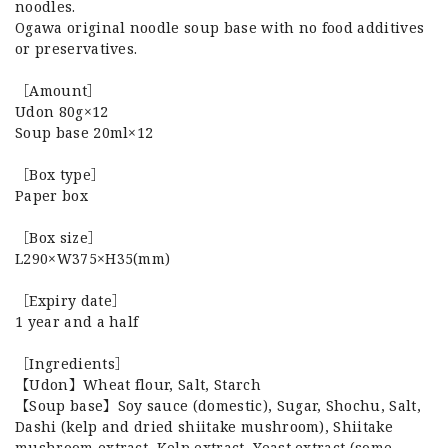
noodles.
Ogawa original noodle soup base with no food additives
or preservatives.
［Amount］
Udon 80g×12
Soup base 20ml×12
［Box type］
Paper box
［Box size］
L290×W375×H35(mm)
［Expiry date］
1 year and a half
［Ingredients］
【Udon】Wheat flour, Salt, Starch
【Soup base】Soy sauce (domestic), Sugar, Shochu, Salt,
Dashi (kelp and dried shiitake mushroom), Shiitake
mushroom extract, Kelp extract, Yeast extract (some