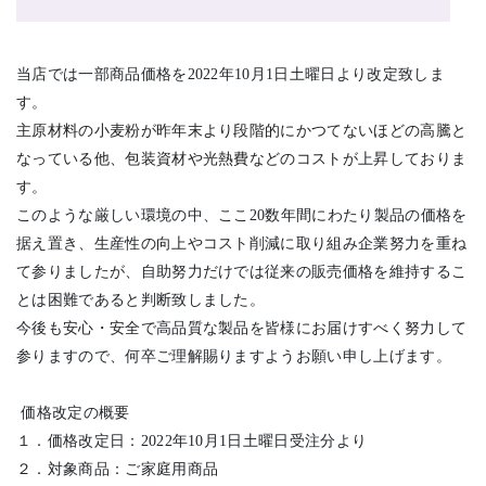
当店では一部商品価格を
2022
年
10
月
1
日土曜日より改定致しま
す。
主原材料の小麦粉が昨年末より段階的にかつてないほどの高騰と
なっている他、包装資材や光熱費などのコスト
が上昇しておりま
す。
このような厳しい環境の中、ここ
20
数年間にわたり製品の価格を
据え置き、生産性の向上やコスト削減に取り組み企業努力を重ね
て参りましたが、自助努力だけでは従来の販売価格を維持するこ
とは困難であると判断致しました。
今後も安心・安全で高品質な製品を皆様にお届けすべく努力して
参りますので、何卒ご理解賜りますようお願い申し上げます。
価格改定の概要
１．価格改定日：
2022
年
10
月
1
日土曜日受注分より
２．対象商品：ご家庭用商品